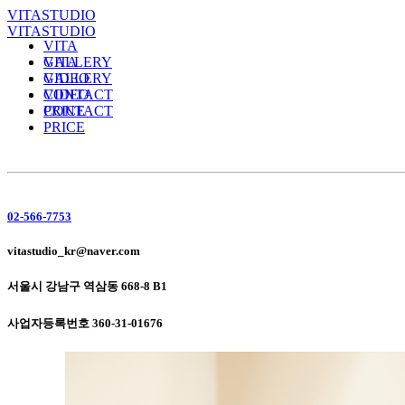
VITASTUDIO
VITASTUDIO
VITA
GALLERY
VITA
VIDEO
GALLERY
CONTACT
VIDEO
PRICE
CONTACT
PRICE
02-566-7753
vitastudio_kr@naver.com
서울시 강남구 역삼동 668-8 B1
사업자등록번호 360-31-01676