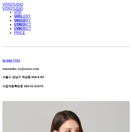
VITASTUDIO
VITASTUDIO
VITA
GALLERY
VITA
VIDEO
GALLERY
CONTACT
VIDEO
PRICE
CONTACT
PRICE
02-566-7753
vitastudio_kr@naver.com
서울시 강남구 역삼동 668-8 B1
사업자등록번호 360-31-01676